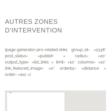
AUTRES ZONES
D'INTERVENTION
[page-generator-pro-related-links group_id= »2338″
post_status= »publish » radius= »20″
output_type= »list_links » limit= »10″ columns= »10″
link_featured_image= »0″ orderby= »distance »
order= »asc »]